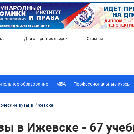
Да
Нет
тьи
Дни открытых дверей
Отзывы
ительное образование
МБА
Профессиональные курсы
рческие вузы в Ижевске
ы в Ижевске - 67 уче