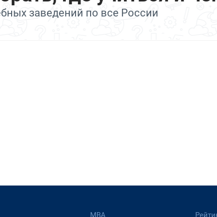
ебных заведений по все России
МВА
Рейти