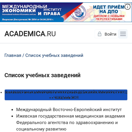
ACADEMICA
.RU
Войти
Да
Нет
Главная
Список учебных заведений
Список учебных заведений
Все
A
B
C
D
E
F
G
H
I
J
K
L
M
N
O
P
Q
R
S
T
U
V
W
X
Y
Z
А
Б
В
Г
Д
Е
Ё
Ж
З
И
Й
К
Л
М
Н
О
П
Р
С
Т
У
Ф
Х
Ц
Ч
Ш
Щ
Ъ
Ы
Ь
Э
Ю
Я
Международный Восточно-Европейский институт
Ижевская государственная медицинская академия
Федерального агентства по здравоохранению и
социальному развитию