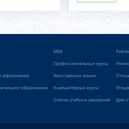
МВА
Рейти
Профессиональные курсы
Новос
 образование
Иностранные языки
Стать
ительное образование
Компьютерные курсы
Отзы
Список учебных заведений
Дни о