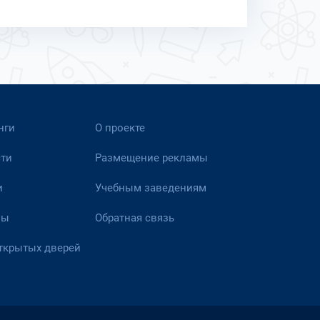
нги
О проекте
ти
Размещение рекламы
и
Учебным заведениям
вы
Обратная связь
ткрытых дверей